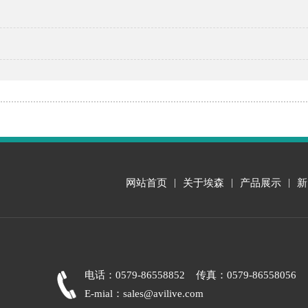
|
|
|
网站首页
关于埃森
产品展示
新
电话：0579-86558852 传真：0579-86558056
E-mial：
sales@avilive.com