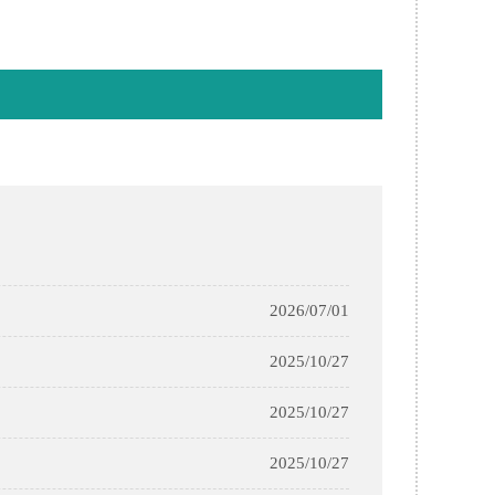
2026/07/01
2025/10/27
2025/10/27
2025/10/27